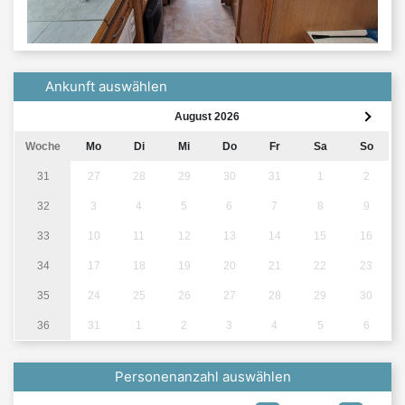
Ankunft auswählen
August 2026
Woche
Mo
Di
Mi
Do
Fr
Sa
So
31
27
28
29
30
31
1
2
32
3
4
5
6
7
8
9
33
10
11
12
13
14
15
16
34
17
18
19
20
21
22
23
35
24
25
26
27
28
29
30
36
31
1
2
3
4
5
6
Personenanzahl auswählen