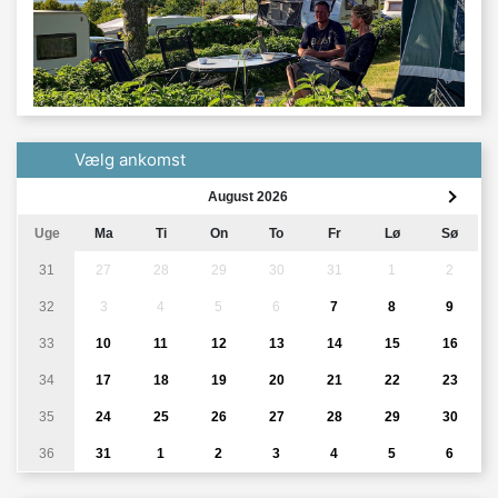
Vælg ankomst
August 2026
Uge
Ma
Ti
On
To
Fr
Lø
Sø
31
27
28
29
30
31
1
2
32
3
4
5
6
7
8
9
33
10
11
12
13
14
15
16
34
17
18
19
20
21
22
23
35
24
25
26
27
28
29
30
36
31
1
2
3
4
5
6